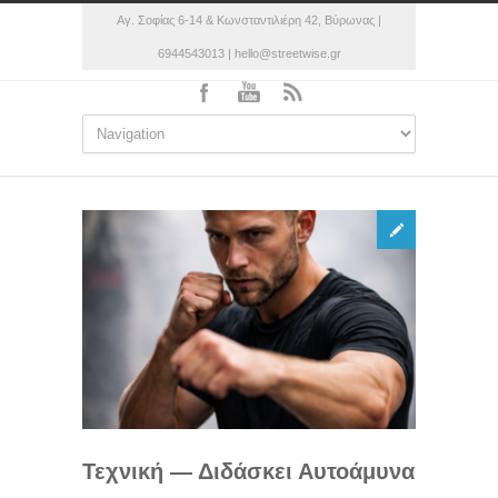
Αγ. Σοφίας 6-14 & Κωνσταντιλιέρη 42, Βύρωνας |
6944543013 | hello@streetwise.gr
Τεχνική — Διδάσκει Αυτοάμυνα