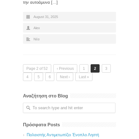
την αυτοάμυνα […]
August 31, 2025
Alex
Νέα
Page 2 of 52
‹ Previous
1
2
3
4
5
6
Next ›
Last »
Αναζήτηση στο Blog
Πρόσφατα Posts
Παλαιστής Αντιμετωπίζει Ένοπλο Ληστή