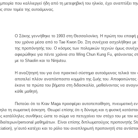
μπειρία που καλλιεργεί ήδη από τη μετεφηβική του ηλικία, έχει αναπτύξει τη
ς στον τομέα της αυτοάμυνας.
Ο
Σάκης γεννήθηκε το 1993 στη Θεσσαλονίκη. Η πρώτη του επαφή με
του χρόνια μέσα από το Tae Kwon Do. Στη συνέχεια ασχολήθηκε με τ
της προπόνησής του. Ο κόσμος των πολεμικών τεχνών όμως συνέχισ
αφιερώθηκε για πέντε χρόνια στο Wing Chun Kung Fu, φτάνοντας σ
με το Shaolin και το Ninjutsu.
Η αναζήτησή του για ένα πρακτικό σύστημα αυτοάμυνας τελικά τον 
αποτελεί πλέον αναπόσπαστο κομμάτι της ζωής του. Αποφοιτώντας 
έκανε τα πρώτα του βήματα στη διδασκαλία, μαθαίνοντας να αναγνωρ
κάθε μαθητή.
Πιστεύει ότι το Krav Maga προσφέρει αυτοπεποίθηση, πνευματική 
λα τη σωματική άσκηση. Θεωρεί επίσης ότι η δύναμη και η φυσική κατάστ
ις κατάλληλες συνθήκες ώστε το σώμα να πετυχαίνει τον στόχο του με τον κ
ιδιαίτερων/personal μαθημάτων. Είναι επίσης διπλωματούχος προπονητής St
ciation), γι’αυτό κατέχει και το ρόλο του αναπληρωτή προπονητή στα αντίστο