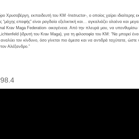
ρο Χρυσοβέργη, εκπαιδευτή του KM -Instructor-, ο οποίος χαίρει ιδιαίτερη
 “μάχης επαφής” είναι ραγδαία εξελικτική και… αγκαλιάζει ολοένα και με
onal Krav Maga Federation- οικογένεια. Από την πλευρά μου, να υπενθυμίσω 
ichtenfeld (ιδρυτή του Κrav Μaga), για τη φιλοσοφία του KM: “Να μπορεί έν
 αναλύει τον κίνδυνο, όσο γίνεται πιο άμεσα και να αντιδρά ταχύτατα, ώστε
στον Αλέξανδρο.”
 98.4