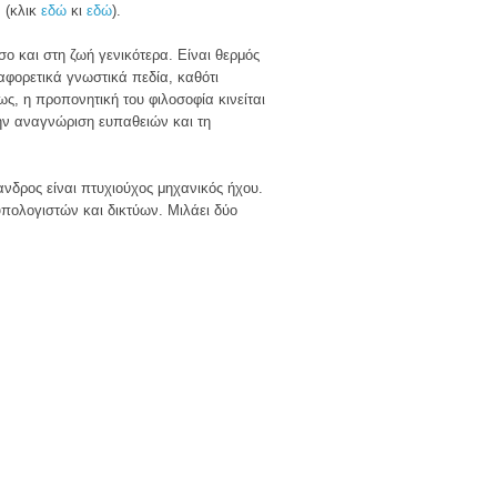
 (κλικ
εδώ
κι
εδώ
).
ο και στη ζωή γενικότερα. Είναι θερμός
αφορετικά γνωστικά πεδία, καθότι
ς, η προπονητική του φιλοσοφία κινείται
ην αναγνώριση ευπαθειών και τη
ανδρος είναι πτυχιούχος μηχανικός ήχου.
υπολογιστών και δικτύων. Μιλάει δύο