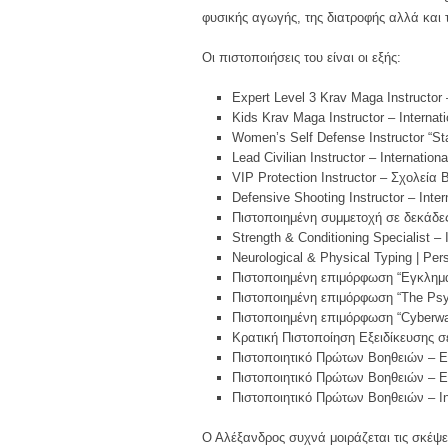
φυσικής αγωγής, της διατροφής αλλά και 
Οι πιστοποιήσεις του είναι οι εξής:
Expert Level 3 Krav Maga Instructor 
Kids Krav Maga Instructor – Internat
Women’s Self Defense Instructor “St
Lead Civilian Instructor – Internatio
VIP Protection Instructor – Σχολεία
Defensive Shooting Instructor – Inte
Πιστοποιημένη συμμετοχή σε δεκάδες
Strength & Conditioning Specialist –
Neurological & Physical Typing | Perso
Πιστοποιημένη επιμόρφωση “Εγκλημα
Πιστοποιημένη επιμόρφωση “The Psych
Πιστοποιημένη επιμόρφωση “Cyberwar,
Κρατική Πιστοποίηση Εξειδίκευσης 
Πιστοποιητικό Πρώτων Βοηθειών – Ε
Πιστοποιητικό Πρώτων Βοηθειών – 
Πιστοποιητικό Πρώτων Βοηθειών – Int
Ο Αλέξανδρος συχνά μοιράζεται τις σκέψ