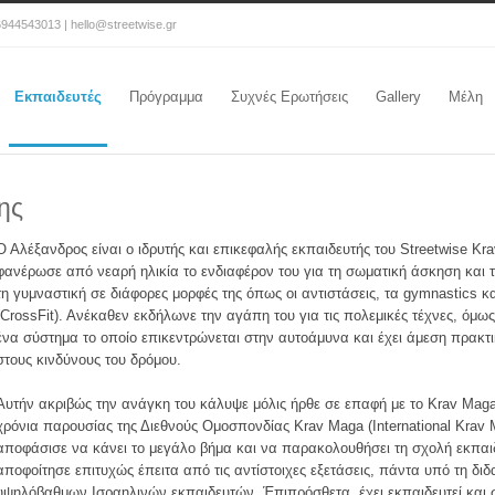
6944543013 | hello@streetwise.gr
Εκπαιδευτές
Πρόγραμμα
Συχνές Ερωτήσεις
Gallery
Μέλη
ης
Ο
Αλέξανδρος είναι ο ιδρυτής και επικεφαλής εκπαιδευτής του Streetwise Kr
φανέρωσε από νεαρή ηλικία το ενδιαφέρον του για τη σωματική άσκηση και τ
τη γυμναστική σε διάφορες μορφές της όπως οι αντιστάσεις, τα gymnastics
(CrossFit). Ανέκαθεν εκδήλωνε την αγάπη του για τις πολεμικές τέχνες, όμ
ένα σύστημα το οποίο επικεντρώνεται στην αυτοάμυνα και έχει άμεση πρακτ
στους κινδύνους του δρόμου.
Αυτήν ακριβώς την ανάγκη του κάλυψε μόλις ήρθε σε επαφή με το Krav Maga
χρόνια παρουσίας της Διεθνούς Ομοσπονδίας Krav Maga (International Krav 
αποφάσισε να κάνει το μεγάλο βήμα και να παρακολουθήσει τη σχολή εκπαι
αποφοίτησε επιτυχώς έπειτα από τις αντίστοιχες εξετάσεις, πάντα υπό τη δι
υψηλόβαθμων Ισραηλινών εκπαιδευτών. Έπιπρόσθετα, έχει εκπαιδευτεί και σ