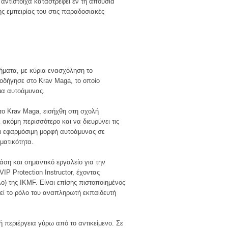
 αντίστοιχα καταστρέφει εν τη απουσία
ης εμπειρίας του στις παραδοσιακές
ήματα, με κύρια ενασχόληση το
 οδήγησε στο Krav Maga, το οποίο
μα αυτοάμυνας.
το Krav Maga, εισήχθη στη σχολή
ακόμη περισσότερο και να διευρύνει τις
αι εφαρμόσιμη μορφή αυτοάμυνας σε
ματικότητα.
ση και σημαντικό εργαλείο για την
IP Protection Instructor, έχοντας
) της IKMF. Είναι επίσης πιστοποιημένος
ρεί το ρόλο του αναπληρωτή εκπαιδευτή
ή περιέργεια γύρω από το αντικείμενο. Σε