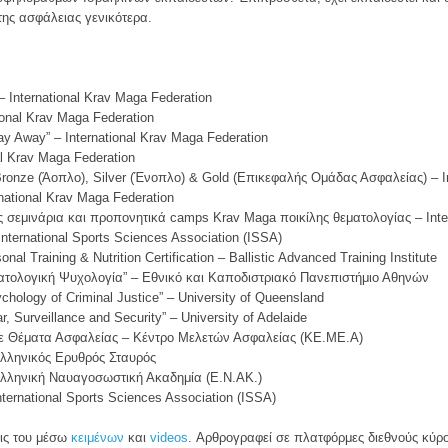
της ασφάλειας γενικότερα.
– International Krav Maga Federation
ional Krav Maga Federation
ay Away” – International Krav Maga Federation
nal Krav Maga Federation
 Bronze (Άοπλο), Silver (Ένοπλο) & Gold (Επικεφαλής Ομάδας Ασφαλείας) – I
rnational Krav Maga Federation
 σεμινάρια και προπονητικά camps Krav Maga ποικίλης θεματολογίας – Inter
 International Sports Sciences Association (ISSA)
nal Training & Nutrition Certification – Ballistic Advanced Training Institute
τολογική Ψυχολογία” – Εθνικό και Καποδιστριακό Πανεπιστήμιο Αθηνών
ology of Criminal Justice” – University of Queensland
 Surveillance and Security” – University of Adelaide
σε Θέματα Ασφαλείας – Κέντρο Μελετών Ασφαλείας (ΚΕ.ΜΕ.Α)
λληνικός Ερυθρός Σταυρός
Ελληνική Ναυαγοσωστική Ακαδημία (Ε.Ν.ΑΚ.)
ernational Sports Sciences Association (ISSA)
εις του μέσω
κειμένων
και
videos
. Αρθρογραφεί σε πλατφόρμες διεθνούς κύρ