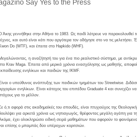
gazino Say Yes to the Press
Ο
Άκης γεννήθηκε στην Αθήνα το 1983. Ως παιδί λάτρευε να παρακολουθεί τ
τέχνες, και αυτό είναι κάτι που αργότερα τον οδήγησε στο να τις μελετήσει. 
Kwon Do (WTF), και έπειτα στο Hapkido (WHF).
Μεγαλώνοντας, η αναζήτησή του για ένα πιο ρεαλιστικό σύστημα, με αντίκρ
στο Krav Maga. Έπειτα από μερικά χρόνια ενασχόλησης ως μαθητής, αποφοί
εκπαίδευσης ενηλίκων και παιδιών της IKMF.
Είναι ο υπεύθυνος ανάπτυξης των παιδικών τμημάτων του Streetwise. Διδάσκ
αρχαρίων ενηλίκων. Είναι κάτοχος του επιπέδου Graduate 4 και συνεχίζει ν
στόχους για το μέλλον.
Σε ό,τι αφορά στις ακαδημαϊκές του σπουδές, είναι πτυχιούχος της Θεολογική
δουλέψει για αρκετά χρόνια ως νηπιαγωγός, θρέφοντας μεγάλη αγάπη για τη 
Ακόμα, έχει ολοκληρώσει ειδική σειρά μαθημάτων που αφορούν το φαινόμενο 
ναι επίσης ο μπαμπάς δύο υπέροχων κοριτσιών.