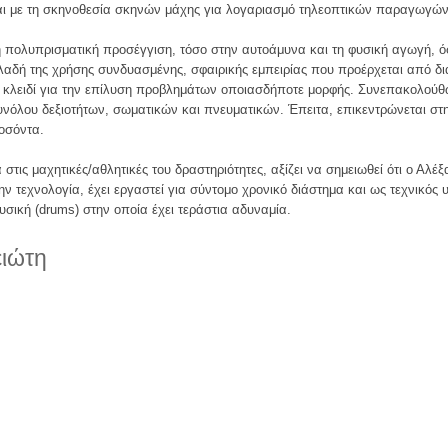
και με τη σκηνοθεσία σκηνών μάχης για λογαριασμό τηλεοπτικών παραγωγών
η πολυπρισματική προσέγγιση, τόσο στην αυτοάμυνα και τη φυσική αγωγή, όσ
ηλαδή της χρήσης συνδυασμένης, σφαιρικής εμπειρίας που προέρχεται από δι
ο κλειδί για την επίλυση προβλημάτων οποιασδήποτε μορφής. Συνεπακολούθω
νόλου δεξιοτήτων, σωματικών και πνευματικών. Έπειτα, επικεντρώνεται στ
οσόντα.
ις μαχητικές/αθλητικές του δραστηριότητες, αξίζει να σημειωθεί ότι ο Αλέξ
ν τεχνολογία, έχει εργαστεί για σύντομο χρονικό διάστημα και ως τεχνικός 
υσική (drums) στην οποία έχει τεράστια αδυναμία.
ειώτη