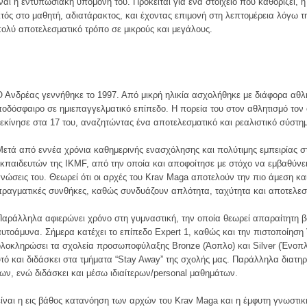
αι η εντυπωσιακή υπομονή του. Πρόκειται για ένα στοιχείο που καθορίζει, ή
τός στο μαθητή, αδιατάρακτος, και έχοντας επιμονή στη λεπτομέρεια λόγω τ
πολύ αποτελεσματικό τρόπο σε μικρούς και μεγάλους.
Ο
Ανδρέας γεννήθηκε το 1997. Από μικρή ηλικία ασχολήθηκε με διάφορα αθλ
ποδόσφαιρο σε ημιεπαγγελματικό επίπεδο. Η πορεία του στον αθλητισμό τον
ξεκίνησε στα 17 του, αναζητώντας ένα αποτελεσματικό και ρεαλιστικό σύστη
Μετά από εννέα χρόνια καθημερινής ενασχόλησης και πολύτιμης εμπειρίας σ
εκπαιδευτών της IKMF, από την οποία και αποφοίτησε με στόχο να εμβαθύνει 
γνώσεις του. Θεωρεί ότι οι αρχές του Krav Maga αποτελούν την πιο άμεση κ
πραγματικές συνθήκες, καθώς συνδυάζουν απλότητα, ταχύτητα και αποτελεσ
Παράλληλα αφιερώνει χρόνο στη γυμναστική, την οποία θεωρεί απαραίτητη βά
αυτοάμυνα. Σήμερα κατέχει το επίπεδο Expert 1, καθώς και την πιστοποίηση V
ολοκληρώσει τα σχολεία προσωποφύλαξης Bronze (Άοπλο) και Silver (Ένοπλο
υτό και διδάσκει στα τμήματα “Stay Away” της σχολής μας. Παράλληλα διατη
ων, ενώ διδάσκει και μέσω ιδιαίτερων/personal μαθημάτων.
είναι η εις βάθος κατανόηση των αρχών του Krav Maga και η έμφυτη γνωστικ