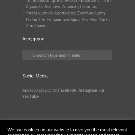
Το Παράδοξο της Fast-Food Εκπαίδευσης: Γιατί η
Δημοφιλία Δεν Είναι Απόδειξη Ποιότητας
Υποδειγματικός Αφοπλισμός Ένοπλου Ληστή
Να Γιατί Το Εντομοκτόνο Spray Δεν Είναι Όπλο
Αυτοάμυνας
Αναζήτηση
Social Media
Ακολούθησέ μας σε
Facebook
,
Instagram
και
YouTube
.
© 2013 - 2026 Streetwise Krav Maga. All Rights
We use cookies on our website to give you the most relevant