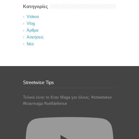
Κατηγορίες
Videos
Vlog
Άρθρα
Ασκήσεις
Νέα
Streetwise Tips
Τελικά είναι το Krav Maga για όλους; #streetwise
#kravmaga #selfdefense