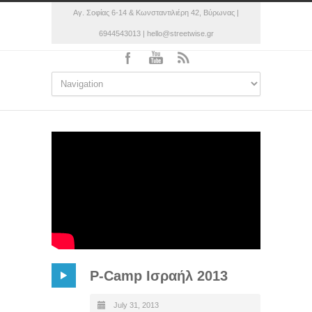
Αγ. Σοφίας 6-14 & Κωνσταντιλιέρη 42, Βύρωνας |
6944543013 | hello@streetwise.gr
P-Camp Ισραήλ 2013
July 31, 2013