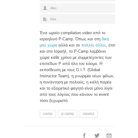
Alex
Νέα
Ένα ωραίο compilation video από το
ισραηλινό P-Camp. Όπως και στη
δική
μας χώρα
αλλά και σε
πολλές
άλλες
, έτσι
και στο Ισραήλ, το P-Camp λαμβάνει
χώρα κάθε χρόνο με συμμετέχοντες των
επιπέδων P από όλο τον κόσμο. Η
εκπαίδευση με τους G.I.T. (Global
Instructor Team), η γνωριμία νέων φίλων,
η συνάντηση με παλιούς, η καλή παρέα
και το εξαιρετικό φαγητό είναι μόνο λίγοι
από τους λόγους που κάνουν το event
τόσο ξεχωριστό.
camp
p-camp
ισραηλ