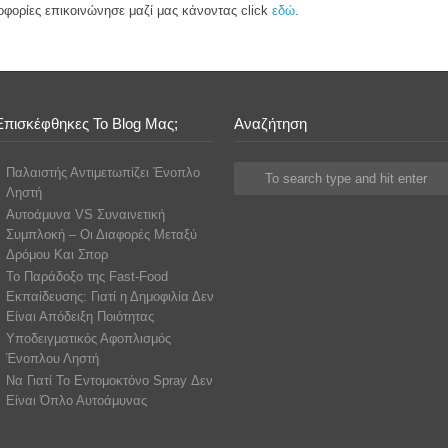
οφορίες επικοινώνησε μαζί μας κάνοντας click
εδώ
.
Επισκέφθηκες Το Blog Μας;
Αναζήτηση
Παλαιστής Αντιμετωπίζει Ένοπλο
Ληστή
Αυτοάμυνα VS Συναινετική
Συμπλοκή – Οι Διαφορές Μεταξύ
Δρόμου Και Σπορ
Το Παράδοξο της Fast-Food
Εκπαίδευσης: Γιατί η Δημοφιλία Δεν
Είναι Απόδειξη Ποιότητας
Υποδειγματικός Αφοπλισμός
Ένοπλου Ληστή
Να Γιατί Το Εντομοκτόνο Spray Δεν
Είναι Όπλο Αυτοάμυνας