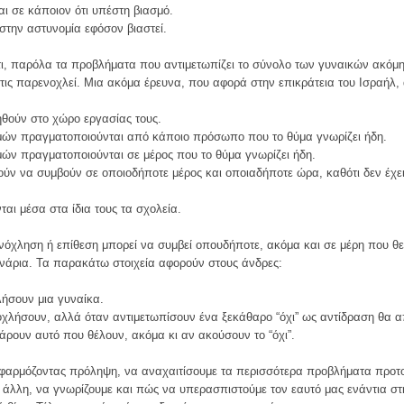
αι σε κάποιον ότι υπέστη βιασμό.
στην αστυνομία εφόσον βιαστεί.
 παρόλα τα προβλήματα που αντιμετωπίζει το σύνολο των γυναικών ακόμη κ
ις παρενοχλεί. Μια ακόμα έρευνα, που αφορά στην επικράτεια του Ισραήλ
θούν στο χώρο εργασίας τους.
ών πραγματοποιούνται από κάποιο πρόσωπο που το θύμα γνωρίζει ήδη.
ν πραγματοποιούνται σε μέρος που το θύμα γνωρίζει ήδη.
ούν να συμβούν σε οποιοδήποτε μέρος και οποιαδήποτε ώρα, καθότι δεν έχε
ι μέσα στα ίδια τους τα σχολεία.
νόχληση ή επίθεση μπορεί να συμβεί οπουδήποτε, ακόμα και σε μέρη που 
ενάρια. Τα παρακάτω στοιχεία αφορούν στους άνδρες:
ήσουν μια γυναίκα.
λήσουν, αλλά όταν αντιμετωπίσουν ένα ξεκάθαρο “όχι” ως αντίδραση θα 
ρουν αυτό που θέλουν, ακόμα κι αν ακούσουν το “όχι”.
, εφαρμόζοντας πρόληψη, να αναχαιτίσουμε τα περισσότερα προβλήματα προτ
άλλη, να γνωρίζουμε και πώς να υπερασπιστούμε τον εαυτό μας ενάντια σ