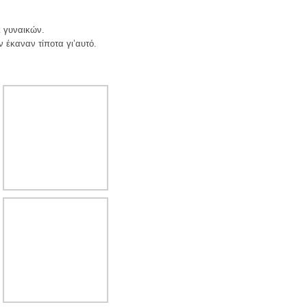
ι γυναικών.
 έκαναν τίποτα γι’αυτό.