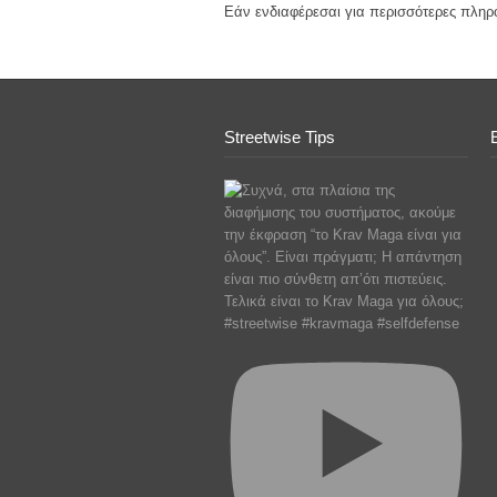
Εάν ενδιαφέρεσαι για περισσότερες πληρ
Streetwise Tips
Τελικά είναι το Krav Maga για όλους;
#streetwise #kravmaga #selfdefense