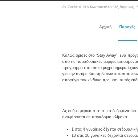
Αγ. Σοφίας 6-14 & Κωνσταντιλιέρη 42, Βύρωνας | 
Αρχική
Παροχές
Κ
αλώς όρισες στο “Stay Away”, ένα πρό
από τις παραδοσιακές μορφές αυτοάμυνας,
πρόγραμμα στο οποίο μέχρι σήμερα έχουν
για την αντιμετώπιση βίαιων καταστάσεων
αποφύγει τον κίνδυνο πριν καν αυτός εκδ
Ας δούμε μερικά στατιστικά δεδομένα ώστ
αναφέρονται σε παγκόσμια κλίμακα:
1 στις 4 γυναίκες δέχεται σεξουαλική
10 στις 10 γυναίκες δέχονται σεξου