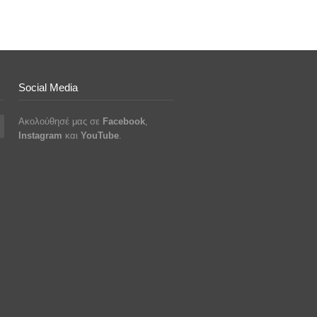
Social Media
Ακολούθησέ μας σε
Facebook
,
Instagram
και
YouTube
.