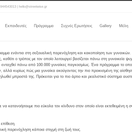
6944543013 | hello@streetwise.gr
Εκπαιδευτές
Πρόγραμμα
Συχνές Ερωτήσεις
Gallery
Μέλη
γραμμα ενάντια στη σεξουαλική παρενόχληση και κακοποίηση των γυναικών
 καθότι ο τρόπος με τον οποίο λειτουργεί βασίζεται πάνω στη γυναικεία ψυ
 ενταχθεί πάνω από 100.000 γυναίκες παγκοσμίως. Ένα πρόγραμμα το οποίο 
, αλλά κυρίως πώς μια γυναίκα ακούγοντας την πιο προικισμένη της αίσθηση
ηλωθεί μπροστά της. Πρόκειται για το πιο άρτιο και ρεαλιστικό σύστημα αυσ
ε να κατανοήσουμε πιο εύκολα τον κίνδυνο στον οποίο είναι εκτεθειμένη η
 επίθεση.
αλική παρενόχληση κάποια στιγμή στη ζωή τους.