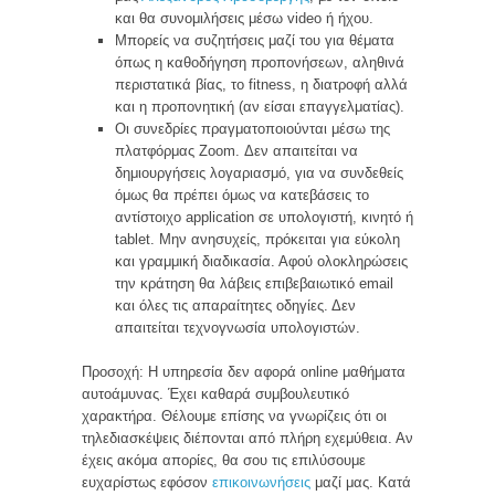
και θα συνομιλήσεις μέσω video ή ήχου.
Μπορείς να συζητήσεις μαζί του για θέματα
όπως η καθοδήγηση προπονήσεων, αληθινά
περιστατικά βίας, το fitness, η διατροφή αλλά
και η προπονητική (αν είσαι επαγγελματίας).
Οι συνεδρίες πραγματοποιούνται μέσω της
πλατφόρμας Zoom. Δεν απαιτείται να
δημιουργήσεις λογαριασμό, για να συνδεθείς
όμως θα πρέπει όμως να κατεβάσεις το
αντίστοιχο application σε υπολογιστή, κινητό ή
tablet. Μην ανησυχείς, πρόκειται για εύκολη
και γραμμική διαδικασία. Αφού ολοκληρώσεις
την κράτηση θα λάβεις επιβεβαιωτικό email
και όλες τις απαραίτητες οδηγίες. Δεν
απαιτείται τεχνογνωσία υπολογιστών.
Προσοχή: Η υπηρεσία δεν αφορά online μαθήματα
αυτοάμυνας. Έχει καθαρά συμβουλευτικό
χαρακτήρα. Θέλουμε επίσης να γνωρίζεις ότι οι
τηλεδιασκέψεις διέπονται από πλήρη εχεμύθεια. Αν
έχεις ακόμα απορίες, θα σου τις επιλύσουμε
ευχαρίστως εφόσον
επικοινωνήσεις
μαζί μας. Κατά