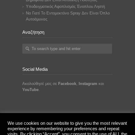
Υποδειγματικός Αφοπλισμός Ένοπλου Ληστή
Να Γιατί Το Εντομοκτόνο Spray Δεν Είναι Όπλο
Αυτοάμυνας
Αναζήτηση
Social Media
Ακολούθησέ μας σε
Facebook
,
Instagram
και
YouTube
.
© 2013 - 2026 Streetwise Krav Maga. All Rights
We use cookies on our website to give you the most relevant
experience by remembering your preferences and repeat
Reserved.
visits. By clicking “Accept”, you consent to the use of ALL the
Privacy Policy & GDPR Compliance