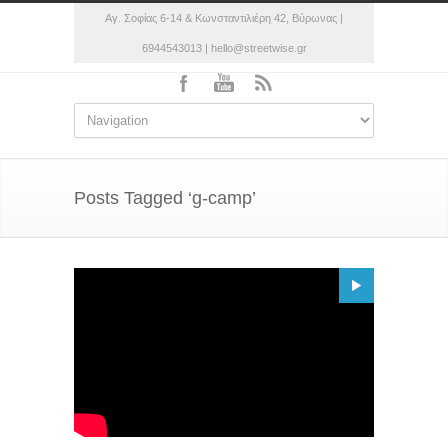
Αγ. Σοφίας 6-14 & Κωνσταντιλιέρη 42, Βύρωνας |
6944543013 | hello@streetwise.gr
Posts Tagged ‘g-camp’