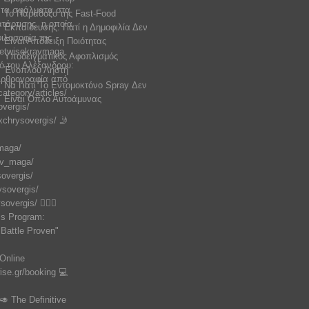
Το Παράδοξο της Fast-Food
Εκπαίδευσης: Γιατί η Δημοφιλία Δεν
Είναι Απόδειξη Ποιότητας
Υποδειγματικός Αφοπλισμός
Ένοπλου Ληστή
Να Γιατί Το Εντομοκτόνο Spray Δεν
Είναι Όπλο Αυτοάμυνας