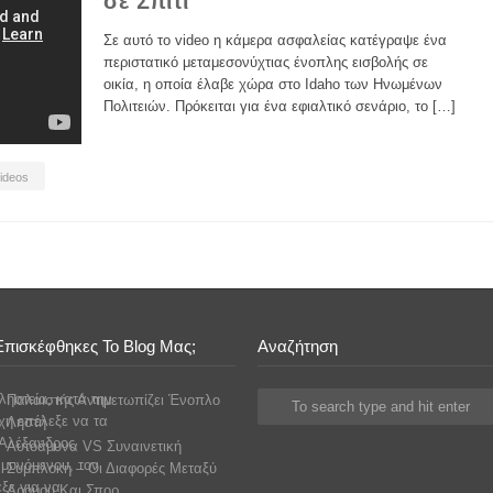
σε Σπίτι
Σε αυτό το video η κάμερα ασφαλείας κατέγραψε ένα
περιστατικό μεταμεσονύχτιας ένοπλης εισβολής σε
οικία, η οποία έλαβε χώρα στο Idaho των Ηνωμένων
Πολιτειών. Πρόκειται για ένα εφιαλτικό σενάριο, το […]
ideos
Επισκέφθηκες Το Blog Μας;
Αναζήτηση
Παλαιστής Αντιμετωπίζει Ένοπλο
Ληστή
Αυτοάμυνα VS Συναινετική
Συμπλοκή – Οι Διαφορές Μεταξύ
Δρόμου Και Σπορ