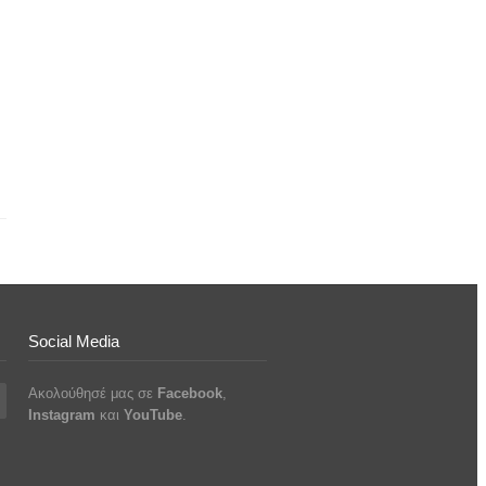
Social Media
Ακολούθησέ μας σε
Facebook
,
Instagram
και
YouTube
.