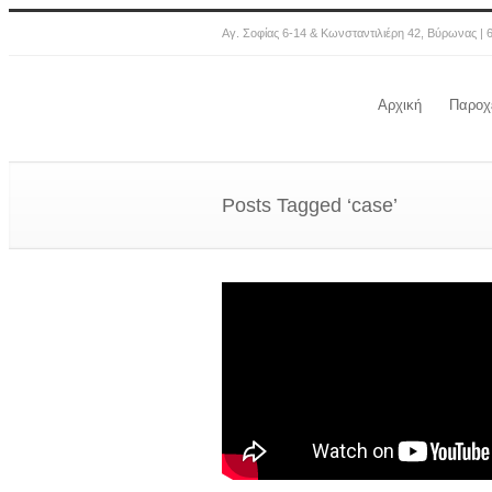
Αγ. Σοφίας 6-14 & Κωνσταντιλιέρη 42, Βύρωνας | 
Αρχική
Παροχ
Posts Tagged ‘case’