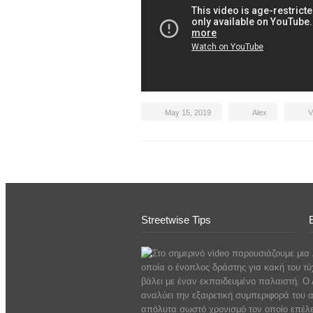
May 15, 2019
Alex
V
Streetwise Tips