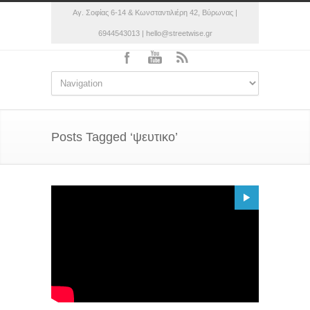
Αγ. Σοφίας 6-14 & Κωνσταντιλιέρη 42, Βύρωνας |
6944543013 | hello@streetwise.gr
Posts Tagged ‘ψευτικο’