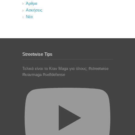
Άρθρα
Ασκήσεις
Νέα
Streetwise Tips
Τελικά είναι το Krav Maga για όλους; #streetwise
#kravmaga #selfdefense