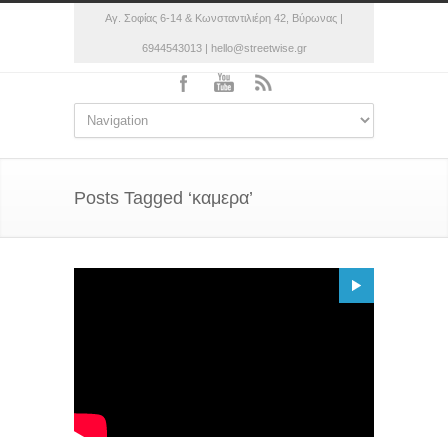
Αγ. Σοφίας 6-14 & Κωνσταντιλιέρη 42, Βύρωνας |
6944543013 | hello@streetwise.gr
Posts Tagged ‘καμερα’